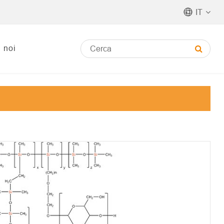
IT
i noi