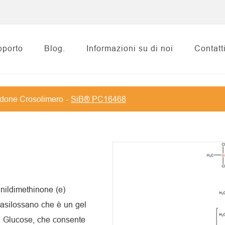
pporto
Blog.
Informazioni su di noi
Contatt
idone Crosolimero
SiB® PC16468
ildimethinone (e)
asilossano che è un gel
i Glucose, che consente