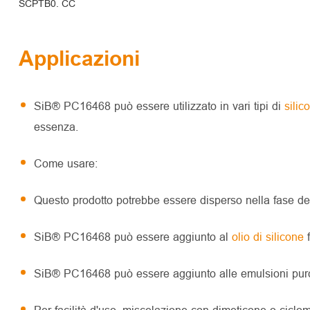
SCPTB0. CC
Applicazioni
SiB® PC16468 può essere utilizzato in vari tipi di
sili
essenza.
Come usare:
Questo prodotto potrebbe essere disperso nella fase del
SiB® PC16468 può essere aggiunto al
olio di silicone
SiB® PC16468 può essere aggiunto alle emulsioni purché
Per facilità d'uso, miscelazione con dimeticone o ciclom