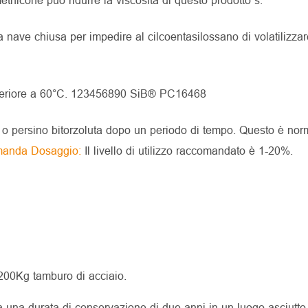
 nave chiusa per impedire al cilcoentasilossano di volatilizz
uperiore a 60°C. 123456890 SiB® PC16468
o persino bitorzoluta dopo un periodo di tempo. Questo è norm
anda Dosaggio:
Il livello di utilizzo raccomandato è 1-20%.
200Kg tamburo di acciaio.
una durata di conservazione di due anni in un luogo asciutto 