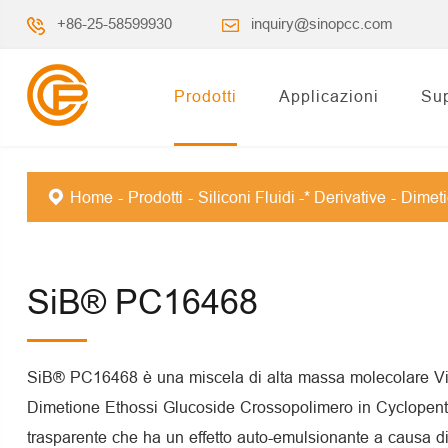
+86-25-58599930
inquiry@sinopcc.com
Prodotti
Applicazioni
Su
Home
Prodotti
Siliconi Fluidi -* Derivative
Dimet
SiB® PC16468
SiB® PC16468 è una miscela di alta massa molecolare Vin
Dimetione Ethossi Glucoside Crossopolimero in Cyclopent
trasparente che ha un effetto auto-emulsionante a causa d