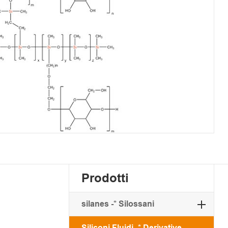
Prodotti
silanes -* Silossani
Siliconi Fluidi -* Derivative