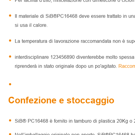
Il materiale di SiB®PC16468 deve essere trattato in una
si usa il calore.
La temperatura di lavorazione raccomandata non è s
interdisciplinare 123456890 diventerebbe molto spessa 
riprenderà in stato originale dopo un po'agitato.
Raccom
Confezione e stoccaggio
SiB® PC16468 è fornito in tamburo di plastica 20Kg o 
Nell’imballaggio originale non aperto, SiB®PC16468 ha 