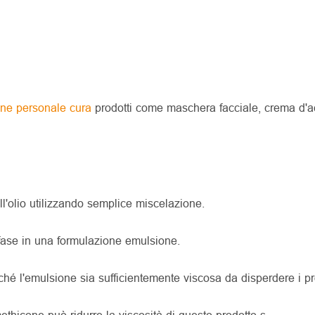
cone personale cura
prodotti come maschera facciale, crema d'
l'olio utilizzando semplice miscelazione.
fase in una formulazione emulsione.
 l'emulsione sia sufficientemente viscosa da disperdere i pro
ethicone può ridurre la viscosità di questo prodotto s.