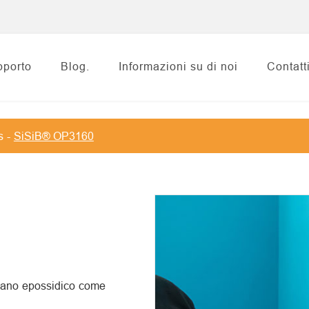
pporto
Blog.
Informazioni su di noi
Contatt
s
SiSiB® OP3160
ilano epossidico come