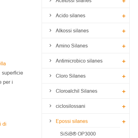
Acetossi silanes
Acido silanes
Alkossi silanes
Amino Silanes
Antimicrobico silanes
lla
 superficie
Cloro Silanes
e per i
Cloroalchil Silanes
ciclosilossani
Epossi silanes
 di
SiSiB® OP3000