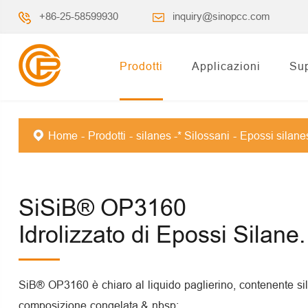
+86-25-58599930
inquiry@sinopcc.com
Prodotti
Applicazioni
Su
Home
Prodotti
silanes -* Silossani
Epossi silane
SiSiB® OP3160
Idrolizzato di Epossi Silane.
SiB® OP3160 è chiaro al liquido paglierino, contenente s
composizione congelata.& nbsp;