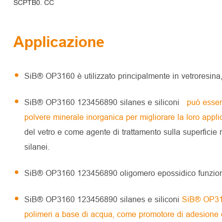
SCPTB0. CC
Applicazione
SiB® OP3160 è utilizzato principalmente in vetroresina, s
SiB® OP3160 123456890 silanes e siliconi
può essere 
polvere minerale inorganica per migliorare la loro appl
del vetro e come agente di trattamento sulla superficie m
silanei.
SiB® OP3160 123456890 oligomero epossidico funzion
SiB® OP3160 123456890 silanes e siliconi
SiB® OP3160
polimeri a base di acqua, come promotore di adesione o