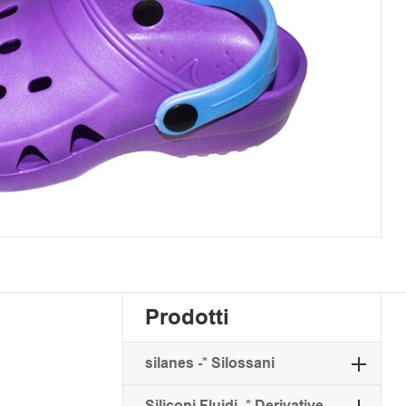
Prodotti
silanes -* Silossani
Siliconi Fluidi -* Derivative