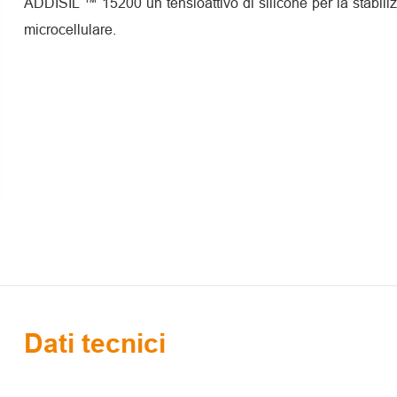
ADDISIL ™ 15200 un tensioattivo di silicone per la stabil
microcellulare.
Dati tecnici