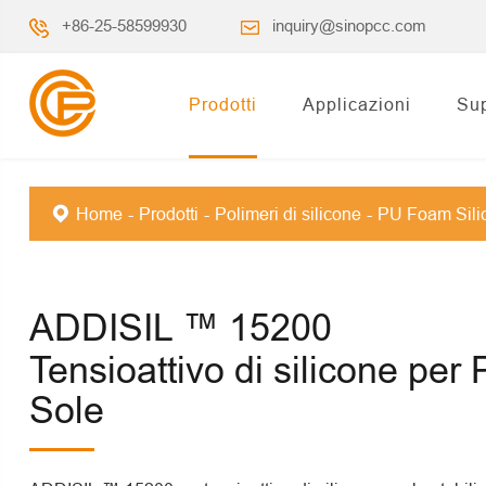
+86-25-58599930
inquiry@sinopcc.com
Prodotti
Applicazioni
Su
Home
Prodotti
Polimeri di silicone
PU Foam Silic
ADDISIL ™ 15200
Tensioattivo di silicone per 
Sole